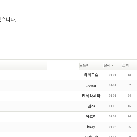
글쓴이
날짜
조회
유리구슬
01-01
18
Poesia
01-01
32
케세라세라
01-01
24
감쟈
01-03
15
아로미
01-03
16
ivory
01-03
26