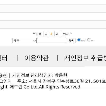
처음
1
2
3
맨끝
and
or