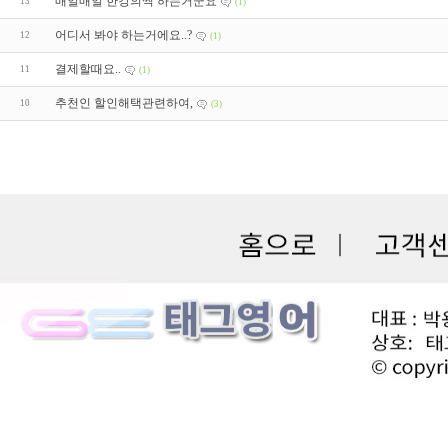
매일매일 한강의씩 하는거군요
13
(1)
어디서 봐야 하는거에요..?
12
(1)
결제할때요..
11
(1)
추천인 할인해택관련하여,
10
(3)