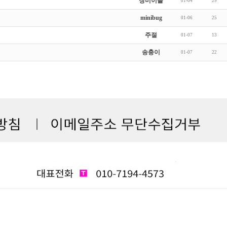
장미이슬
01-04
29
minibug
01-06
25
주절
01-07
13
송충이
01-07
22